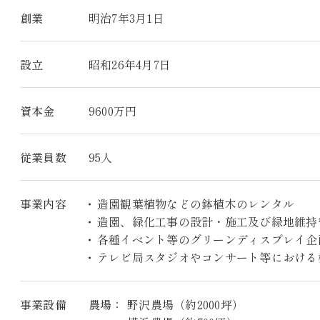
創業
明治7年3月1日
設立
昭和26年4月7日
資本金
9600万円
従業員数
95人
事業内容
造園観葉植物などの鉢植木のレンタル
造園、緑化工事の設計・施工及び緑地維持
各種イベント等のグリーンディスプレイ企
テレビ局スタジオやコンサート等における
事業設備
農場：
野沢農場（約2000坪）