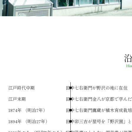
His
江戸時代中期
田中七右衛門が野沢の地に在住
江戸末期
田中七右衛門金八が京都で学んだ
1874年
（明治7年）
田中七右衛門鷹蔵が植木育成栽培
1894年
（明治27年）
田中卯三吉が屋号を「野沢園」と