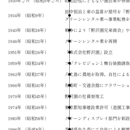
1930年ごろ
（昭和5年ごろ）
昭和恐慌にともない園芸業が停滞
田中恒治と弟の益喜
1934年
（昭和9年）
グリーンレンタル業へ事業転換を
1943年
（昭和18年）
戦争により「野沢園兄弟商会」や
1946年
（昭和21年）
グリーンレンタル業を再開
1951年
（昭和26年）
「株式会社野沢園」設立
1959年
（昭和34年）
フジテレビジョンと舞台装飾請負
1962年
（昭和37年）
八丈島に農地を取得。自社による
1966年
（昭和41年）
有楽町・交通会館にフラワーショ
1970年
（昭和45年）
野沢園の社員寮竣工
1974年
（昭和49年）
東京都知事建設業許可（造園工事
1983年
（昭和58年）
グリーンディスプレイ部門を新設
1996年
（平成8年）
茨城県牛久市にて自社による観葉