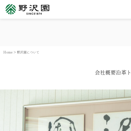
Home
>
野沢園について
会社概要
沿革