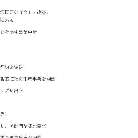
が屋号を「野沢園兄弟商会」と改称。
進める
むを得ず事業中断
契約を締結
観葉植物の生産事業を開始
ップを出店
業）
し、同部門を拡充強化
植物再生事業を開始