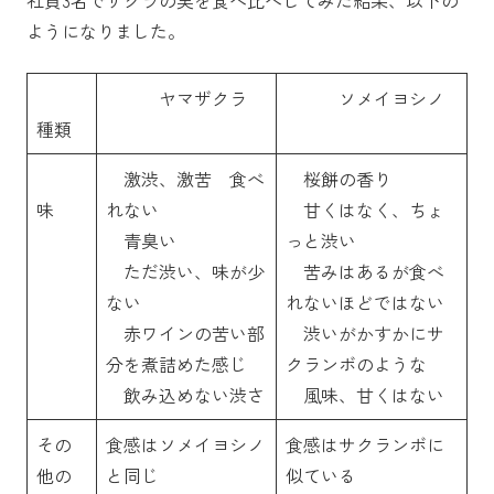
ようになりました。
ヤマザクラ
ソメイヨシノ
種類
激渋、激苦 食べ
桜餅の香り
味
れない
甘くはなく、ちょ
青臭い
っと渋い
ただ渋い、味が少
苦みはあるが食べ
ない
れないほどではない
赤ワインの苦い部
渋いがかすかにサ
分を煮詰めた感じ
クランボのような
飲み込めない渋さ
風味、甘くはない
その
食感はソメイヨシノ
食感はサクランボに
他の
と同じ
似ている