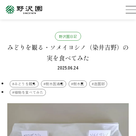
野沢園日記
みどりを観る・ソメイヨシノ（染井吉野）の
実を食べてみた
2025.06.24
#みどりを観る
#樹木医通信
#樹木医
#造園部
#植物を食べてみた