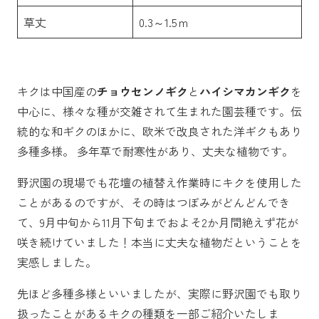
草丈
0.3～1.5ｍ
キクは中国産の
チョウセンノギク
と
ハイシマカンギク
を
中心に、様々な種が交雑されて生まれた園芸種です。伝
統的な和ギクのほかに、欧米で改良された洋ギクもあり
多種多様。 多年草で耐寒性があり、丈夫な植物です。
野沢園の現場でも花壇の植替え作業時にキクを使用した
ことがあるのですが、その時はつぼみがどんどんでき
て、9月中旬から11月下旬までおよそ2か月間絶えず花が
咲き続けていました！本当に丈夫な植物だということを
実感しました。
先ほど多種多様といいましたが、実際に野沢園でも取り
扱ったことがあるキクの種類を一部ご紹介いたしま