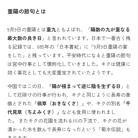
重陽の節句とは
9月9日の重陽とは
重九
ともよばれ、「
陽数の九が重なる
最大数の良き日
」と言われています。日本で一番古く残
る記録では、685年の「日本書紀」に「9月9日重陽の宴
をした」と残っています。平安時代になると重陽の節句
は宮中行事として慣例化していきました。キクは健康に
効く薬花としても大変重宝されていたようです。
中国ではこの日、
「陽が極まって逆に陰を生ずる日
」と
して厄除けの行事が行われ、キクと同じように長寿の象
徴とされた
「翁草（おきなくさ）」
や、キクの別名
「千
代見草（ちよみくさ）」
なども食用に使われまし
た。 またキクの花園を流れる川の下流で、キクの花が
漬かった水を飲んで長寿になったという「菊水伝説」も
あります。