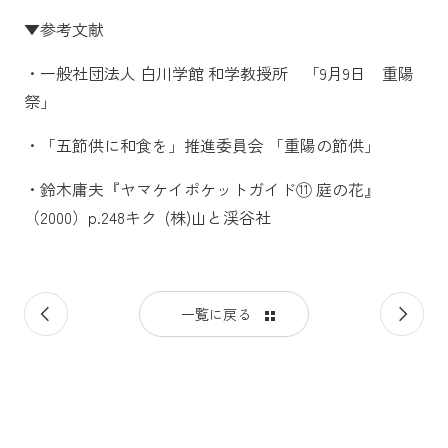
▼参考文献
・一般社団法人 白川学館 和学教授所 「9月9日 重陽
祭」
・「五節供に和食を」推進委員会 「重陽の節供」
・鈴木庸夫『ヤマケイポケットガイド⑪ 庭の花』
（2000）p.248キク (株)山と渓谷社
前
次
一覧に戻る
の
の
記
記
事
事