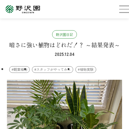
野沢園日記
暗さに強い植物はどれだ！？ ～結果発表～
2025.12.04
#観葉植物
#スタッフがやってみた
#植物実験