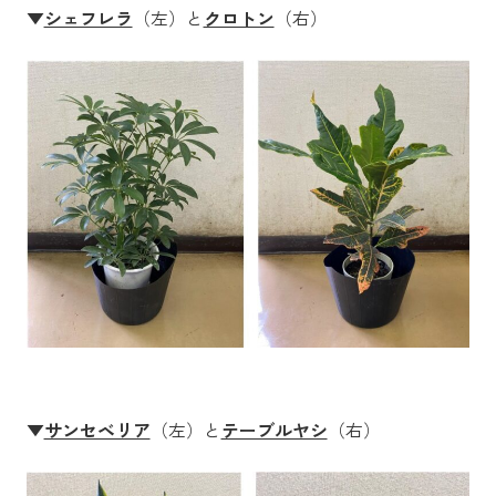
▼
シェフレラ
（左）と
クロトン
（右）
▼
サンセベリア
（左）と
テーブルヤシ
（右）