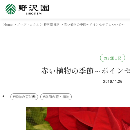
Home
>
ブログ・コラム
>
野沢園日記
>
赤い植物の季節～ポインセチアについて～
野沢園日記
赤い植物の季節～ポイン
2010.11.26
#植物の豆知識
#季節の花・植物