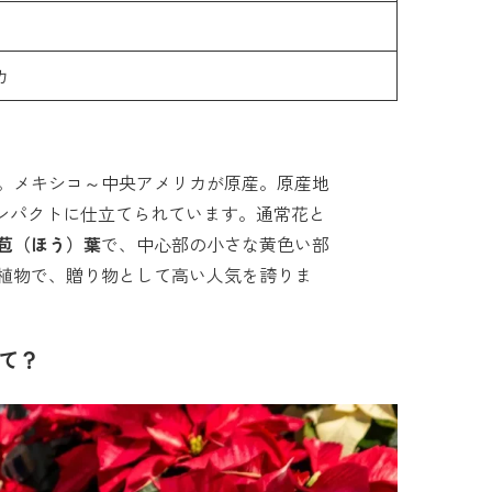
カ
。メキシコ～中央アメリカが原産。原産地
コンパクトに仕立てられています。通常花と
苞（ほう）葉
で、中心部の小さな黄色い部
植物で、贈り物として高い人気を誇りま
て？