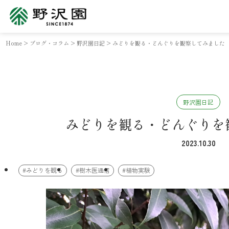
Home
>
ブログ・コラム
>
野沢園日記
>
みどりを観る・どんぐりを観察してみました
野沢園日記
みどりを観る・どんぐりを
2023.10.30
#みどりを観る
#樹木医通信
#植物実験