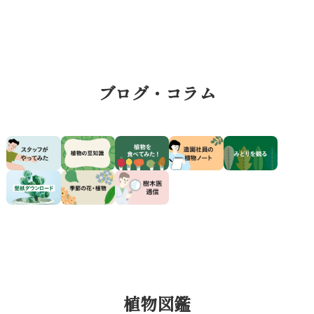
記
記
事
事
ブログ・コラム
植物図鑑