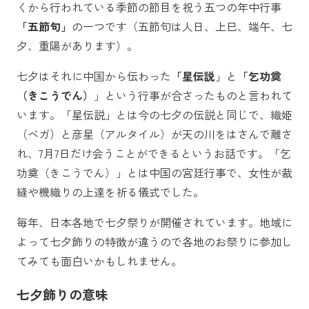
くから行われている季節の節目を祝う五つの年中行事
「五節句」
の一つです（五節句は人日、上巳、端午、七
夕、重陽があります）。
七夕はそれに中国から伝わった
「星伝説
」と
「乞功奠
（きこうでん）
」という行事が合さったものと言われて
います。「星伝説」とは今の七夕の伝説と同じで、織姫
（ベガ）と彦星（アルタイル）が天の川をはさんで離さ
れ、7月7日だけ会うことができるというお話です。「乞
功奠（きこうでん）」とは中国の宮廷行事で、女性が裁
縫や機織りの上達を祈る儀式でした。
毎年、日本各地で七夕祭りが開催されています。地域に
よって七夕飾りの特徴が違うので各地のお祭りに参加し
てみても面白いかもしれません。
七夕飾りの意味