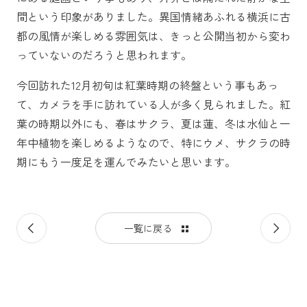
間という印象がありました。異国情緒あふれる横浜に古
都の風情が楽しめる雰囲気は、きっと公開当初から変わ
っていないのだろうと思われます。
今回訪れた12月初旬は紅葉時期の終盤という事もあっ
て、カメラを手に訪れている人が多く見られました。紅
葉の時期以外にも、春はサクラ、夏は蓮、冬は水仙と一
年中植物を楽しめるようなので、特にウメ、サクラの時
期にもう一度足を運んでみたいと思います。
前
次
一覧に戻る
の
の
記
記
事
事