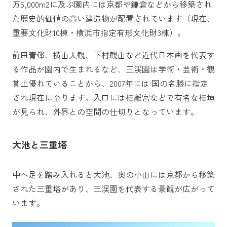
万5,000m
2
に及ぶ園内には京都や鎌倉などから移築され
た歴史的価値の高い建造物が配置されています（現在、
重要文化財10棟・横浜市指定有形文化財3棟）。
前田青邨、横山大観、下村観山など近代日本画を代表す
る作品が園内で生まれるなど、三渓園は学術・芸術・観
賞上優れていることから、2007年には 国の名勝に指定
され現在に至ります。入口には桂離宮などで有名な桂垣
が見られ、外界との空間の仕切りとなっています。
大池と三重塔
中へ足を踏み入れると大池、奥の小山には京都から移築
された三重塔があり、三渓園を代表する景観が広がって
います。