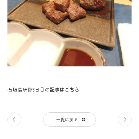
石垣島研修3日目の
記事はこちら
前
次
一覧に戻る
の
の
記
記