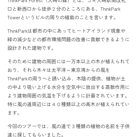
ThinkPark Forest（大崎の森）とは、ＪＲ大崎駅南改札
口と新西口から徒歩２分のところにある、ThinkPark
Towerというビルの周りの植栽のことを言います。
ThinkParkは都市の中にあってヒートアイランド現象や
緑の減少などの都市環境問題の改善に貢献できるように
設計された建物です。
そのために建物の周囲には一万本以上の木が植えられて
おり、それら木々は太平洋～東京湾からの風を
ThinkParkの周りへと誘い込み、木陰の提供、植物が土
の中より吸い上げる水分を空気中に放出する蒸散作用に
より建物周囲の気温を下げるように計画されています。
特に風の道周辺には４０種類以上の高木が植えられてい
ます。
今回のツアーでは、風の道で３種類の植物の名前を子供
達に探してもらいました。