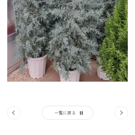
前
次
一覧に戻る
の
の
記
記