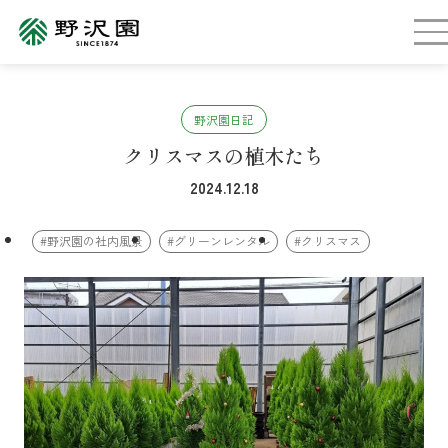
野沢園日記
クリスマスの植木たち
2024.12.18
#野沢園の社内風景
#グリーンレンタル
#クリスマス