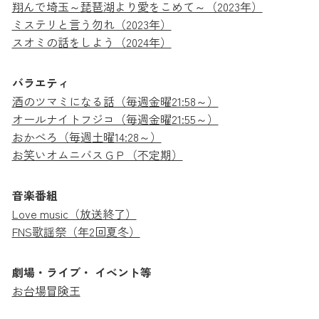
翔んで埼玉～琵琶湖より愛をこめて～（2023年）
ミステリと言う勿れ（2023年）
スオミの話をしよう（2024年）
バラエティ
酒のツマミになる話（毎週金曜21:58～）
オールナイトフジコ（毎週金曜21:55～）
おかべろ（毎週土曜14:28～）
お笑いオムニバスＧＰ（不定期）
音楽番組
Love music（放送終了）
FNS歌謡祭（年2回夏冬）
劇場・ライブ・
イベント等
お台場冒険王