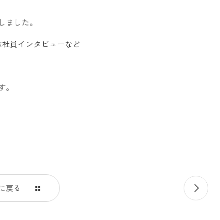
ンしました。
輩社員インタビューなど
す。
次
に戻る
の
記