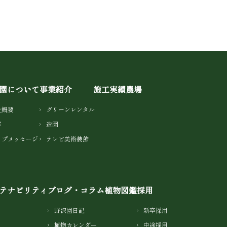
園について
事業紹介
施工実績
農場
社概要
グリーンレンタル
革
造園
ップメッセージ
テレビ美術装飾
テナビリティ
ブログ・コラム
植物図鑑
採用
野沢園日記
新卒採用
植物カレンダー
中途採用