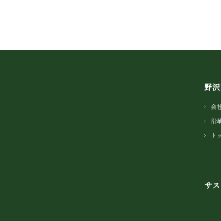
野沢
会
沿
ト
サス