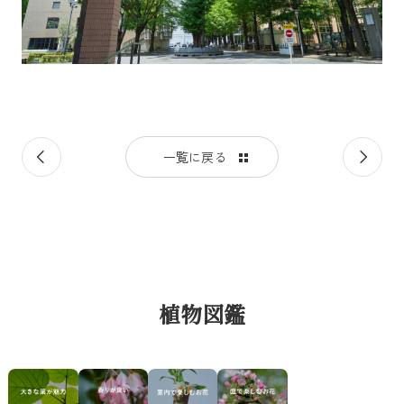
前
次
一覧に戻る
の
の
記
記
事
事
植物図鑑