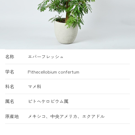
名称
エバーフレッシュ
学名
Pithecellobium confertum
科名
マメ科
属名
ピトヘケロビウム属
原産地
メキシコ、中央アメリカ、エクアドル