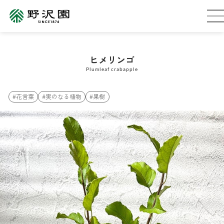
ヒメリンゴ
Plumleaf crabapple
#花言葉
#実のなる植物
#果樹