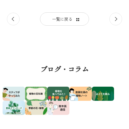
前
次
一覧に戻る
の
の
記
記
事
事
ブログ・コラム