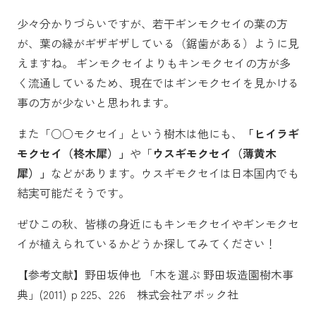
少々分かりづらいですが、若干ギンモクセイの葉の方
が、葉の縁がギザギザしている（鋸歯がある）ように見
えますね。 ギンモクセイよりもキンモクセイの方が多
く流通しているため、現在ではギンモクセイを見かける
事の方が少ないと思われます。
また「○○モクセイ」という樹木は他にも、
「ヒイラギ
モクセイ（柊木犀）」
や「
ウスギモクセイ（薄黄木
犀）」
などがあります。ウスギモクセイは日本国内でも
結実可能だそうです。
ぜひこの秋、皆様の身近にもキンモクセイやギンモクセ
イが植えられているかどうか探してみてください！
【参考文献】野田坂伸也 「木を選ぶ 野田坂造園樹木事
典」(2011) ｐ225、226 株式会社アボック社