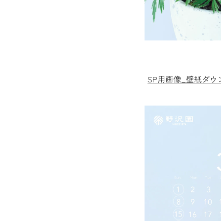
SP用画像_壁紙ダ