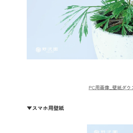
PC用画像_壁紙ダ
▼スマホ用壁紙