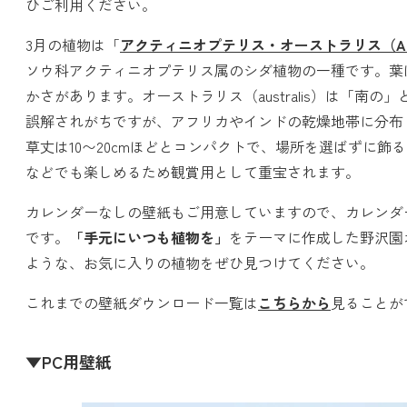
ひご利用ください。
3月の植物は「
アクティニオプテリス・オーストラリス（Actiniopt
ソウ科アクティニオプテリス属のシダ植物の一種です。葉
かさがあります。オーストラリス（australis）は「南
誤解されがちですが、アフリカやインドの乾燥地帯に分布
草丈は10〜20cmほどとコンパクトで、場所を選ばずに
などでも楽しめるため観賞用として重宝されます。
カレンダーなしの壁紙もご用意していますので、カレンダ
です。
「手元にいつも植物を」
をテーマに作成した野沢園
ような、お気に入りの植物をぜひ見つけてください。
これまでの壁紙ダウンロード一覧は
こちらから
見ることが
▼PC用壁紙