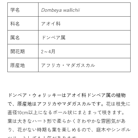
学名
Dombeya wallichii
科名
アオイ科
属名
ドンベア属
開花期
2～4月
原産地
アフリカ・マダガスカル
ドンベア・ウォリッキーはアオイ科ドンベア属の植物
で、原産地はアフリカやマダガスカルです。
花は枝先に
直径10cm以上になるボール状にまとまって咲きます。
葉は大きなハート形で柔らかくさわやかな雰囲気があ
り、花がない時期も葉を楽しめるので、庭木やシンボル