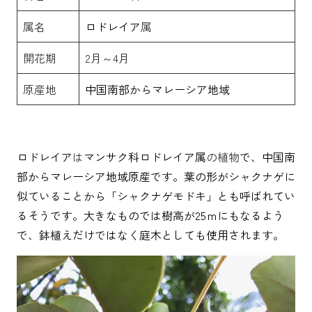
属名
ロドレイア
属
開花期
2月～4月
原産地
中国南部からマレーシア地域
ロドレイア
は
マンサク科
ロドレイア
属
の植物
で、中国南
部からマレーシア地域原産です。葉の形がシャクナゲに
似ていることから「シャクナゲモドキ」とも呼ばれてい
るそうです。大きなものでは樹高が
25
ｍにもなるよう
で、鉢植えだけではなく庭木としても使用されます。