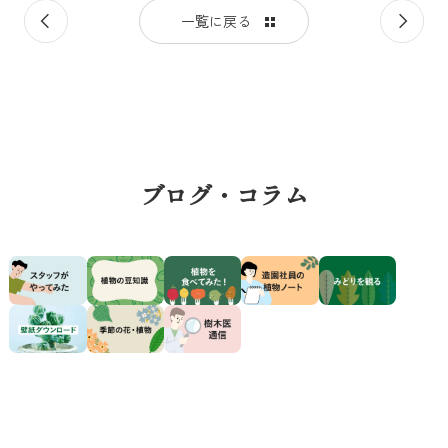
前
次
一覧に戻る
の
の
記
記
事
事
ブログ・コラム