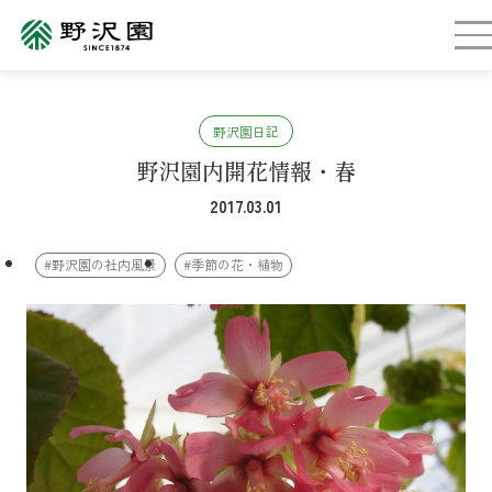
野沢園日記
野沢園内開花情報・春
2017.03.01
#野沢園の社内風景
#季節の花・植物