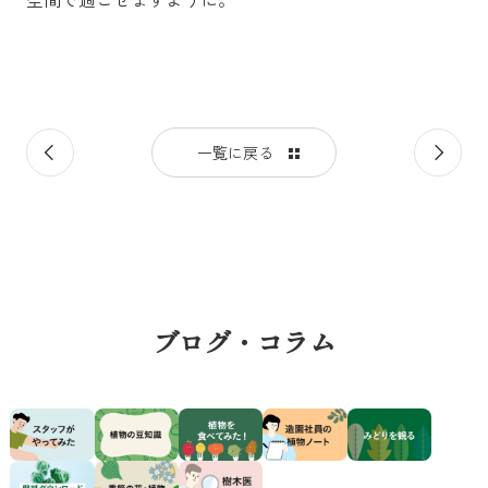
前
次
一覧に戻る
の
の
記
記
事
事
ブログ・コラム