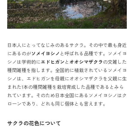
日本人にとってなじみのあるサクラ。その中で最も身近
にあるのが
ソメイヨシノ
と呼ばれる品種です。ソメイヨ
シノは学術的に
エドヒガン
と
オオシマザクラ
の交雑した
種間雑種を指します。全国的に植栽されているソメイヨ
シノは、エドヒガンを母親にオオシマザクラを父親に生
まれた1本の種間雑種を栽培育成した品種であるとみら
れています。そのため日本全国にあるソメイヨシノはク
ローンであり、どれも同じ個体とも言えます。
サクラの花色について