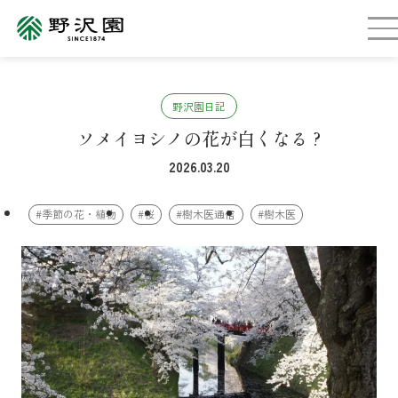
野沢園日記
ソメイヨシノの花が白くなる ?
2026.03.20
#季節の花・植物
#桜
#樹木医通信
#樹木医