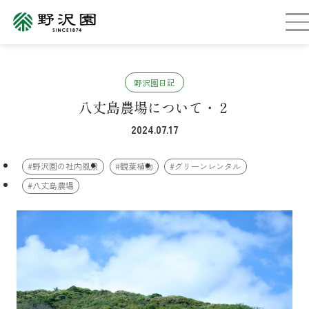
野沢園日記
八丈島農場について・２
2024.07.17
#野沢園の社内風景
#観葉植物
#グリーンレンタル
#八丈島農場