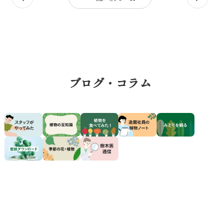
の
の
記
記
事
事
ブログ・コラム