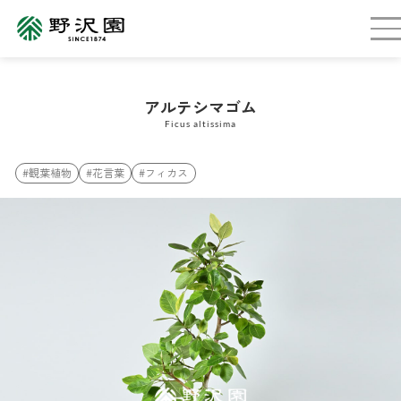
アルテシマゴム
Ficus altissima
#観葉植物
#花言葉
#フィカス