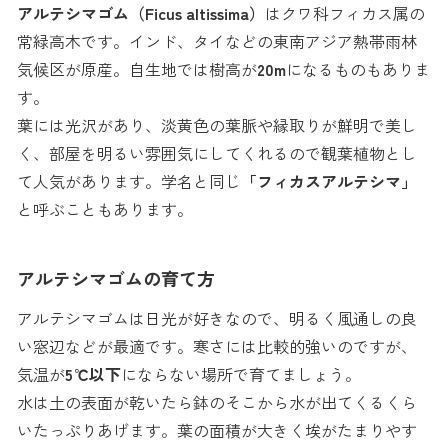
アルテシマゴム（Ficus altissima）
はクワ科フィカス属の
常緑高木です。インド、タイなどの東南アジア熱帯雨林
気候区が原産。自生地では樹高が
20m
になるものもありま
す。
葉には光沢があり、淡黄色の葉脈や縁取りが鮮明で美し
く、部屋を明るい雰囲気にしてくれるので観葉植物とし
て人気があります。学名と同じ
「フィカスアルテシマ」
と呼ぶこともあります。
アルテシマゴムの育て方
アルテシマゴムは日光が好きなので、明るく風通しの良
い窓辺などが最適です。寒さには比較的強いのですが、
気温が
5℃以下
にならない場所で育てましょう。
水は土の表面が乾いたら鉢のそこから水が出てくるくら
いたっぷりあげます。葉の面積が大きく埃がたまりやす