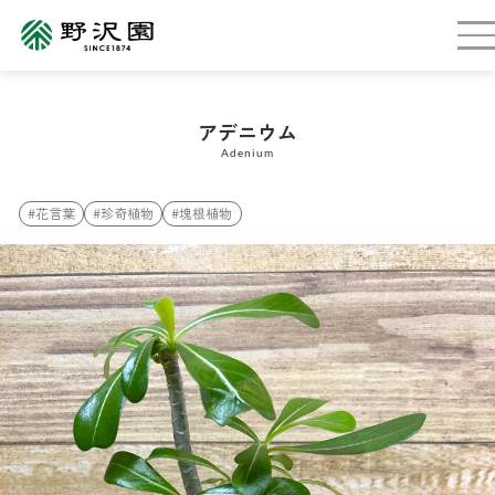
アデニウム
Adenium
#花言葉
#珍奇植物
#塊根植物