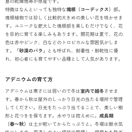
島の乾燥地帯が原産です。
特徴はなんといっても独特な
塊根（コーデックス）
部。
塊根植物では珍しく比較的大きめの美しい花を咲かせま
す。ユニークな肥大した塊根部を楽しむだけでなく、花
を目的に育てる楽しみもあります。開花期は夏で、花の
色は赤やピンク、白などのトロピカルな雰囲気がしま
す。
「砂漠のバラ」
とも呼ばれ、耐暑性・耐乾性に優
れ、初心者にも育てやすい品種として人気があります。
アデニウムの育て方
アデニウムは寒さには弱いので冬は
室内で越冬
させま
す。春から秋は屋外のしっかり日光の当たる場所で管理
してください。日光をたっぷり当てることで、美しい樹
形と花つきを保ちます。水やりは控えめに。
成長期
（春〜秋）
は土が乾いてからたっぷりと。冬場は断水気