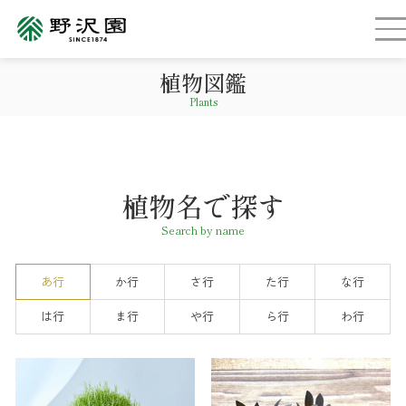
植物図鑑
Plants
植物名で探す
Search by name
あ行
か行
さ行
た行
な行
は行
ま行
や行
ら行
わ行