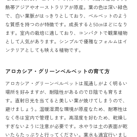
熱帯アジアやオーストラリアが原産。葉の色は深い緑色
で、白い葉脈がはっきりとしており、ベルベットのよう
な質感を持つのが特徴です。成長すると50㎝ほどになり
ます。室内の栽培に適しており、コンパクトで観葉植物
として人気があります。シンプルで優雅なフォルムはイ
ンテリアとしても映える植物です。
アロカシア・グリーンベルベットの育て方
アロカシア・グリーンベルベットは風通しがよく明るい
場所を好みますが、耐陰性があるので日陰でも育ちま
す。直射日光を当てると美しい葉が焼けてしまうので、
避けましょう。温暖湿潤な環境が原産なため、耐寒性は
なく冬は室内で管理します。高湿度を好むため、乾燥し
すぎないように注意が必要です。水やりは土の表面が乾
いたらたっぷりと行ってください。葉水も適宜行いまし