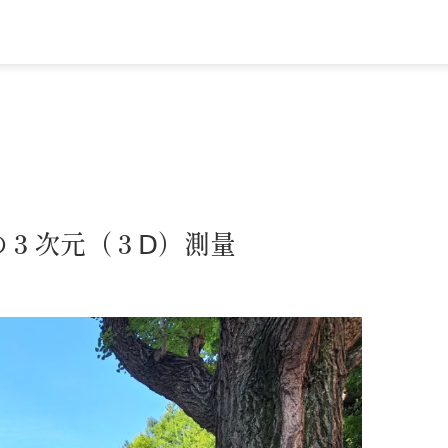
の３次元（３Ⅾ）測量