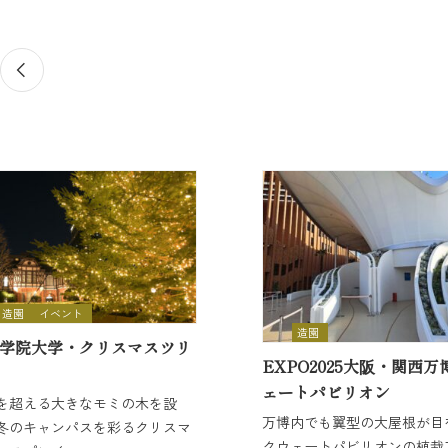
造園
イベント
造園
学院大学・クリスマスツリ
EXPO2025大阪・関西万
ェートパビリオン
ｍを超える大きなモミの木を設
万博内でも翼型の大屋根が目
冬のキャンパスを彩るクリスマ
クウェートパビリオンの植栽