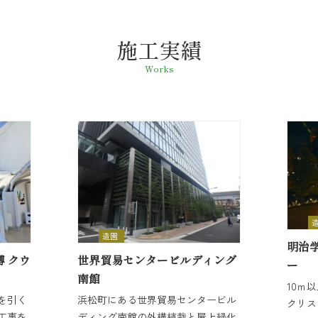
施工実績
Works
造園
明治
博 クウ
世界貿易センタービルディング
ー
南館
10ｍ
を引く
浜松町にある世界貿易センタービル
クリス
工事を
ディング南館の外構植栽と屋上緑化