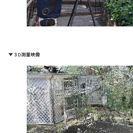
▼３D測量映像