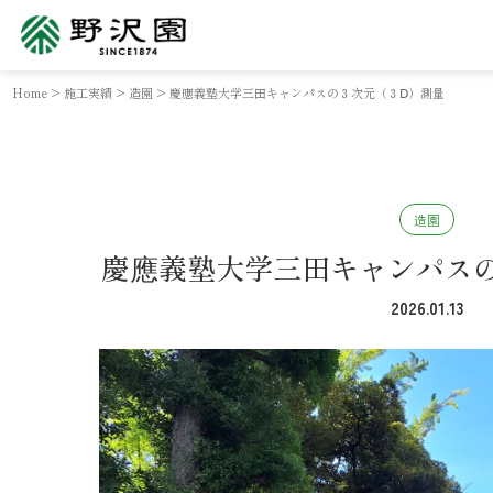
Home
>
施工実績
>
造園
>
慶應義塾大学三田キャンパスの３次元（３Ⅾ）測量
造園
慶應義塾大学三田キャンパス
2026.01.13