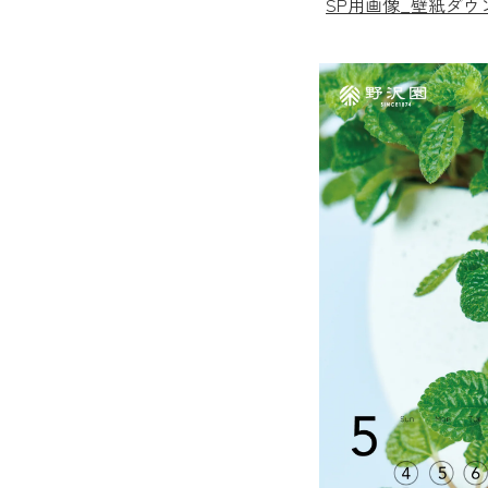
SP用画像_壁紙ダ