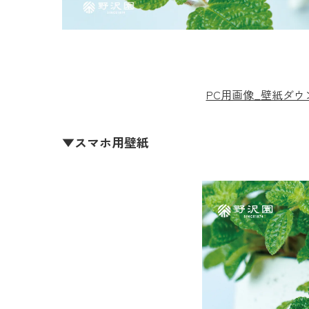
PC用画像_壁紙ダ
▼スマホ用壁紙