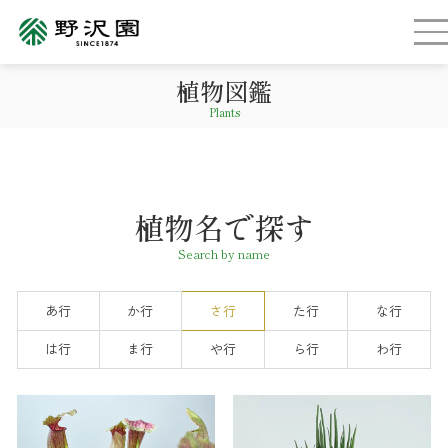
植物図鑑
Plants
植物名で探す
Search by name
あ行
か行
さ行
た行
な行
は行
ま行
や行
ら行
わ行