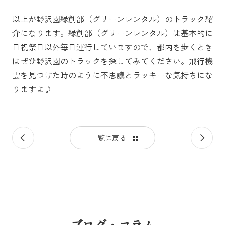
以上が野沢園緑創部（グリーンレンタル）のトラック紹
介になります。緑創部（グリーンレンタル）は基本的に
日祝祭日以外毎日運行していますので、都内を歩くとき
はぜひ野沢園のトラックを探してみてください。飛行機
雲を見つけた時のように不思議とラッキーな気持ちにな
りますよ♪
前
次
一覧に戻る
の
の
記
記
事
事
ブログ・コラム