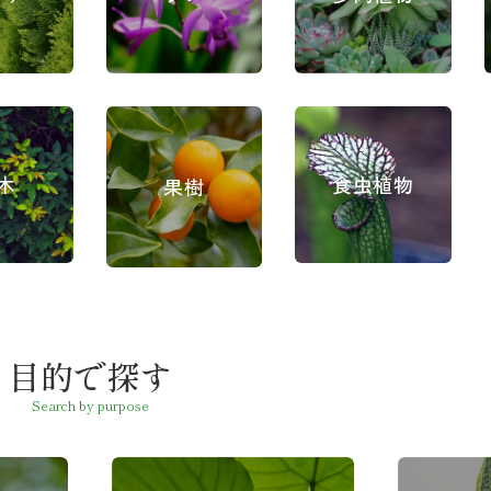
木
食虫植物
果樹
目的で探す
Search by purpose