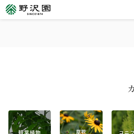
草花
観葉植物
コニ