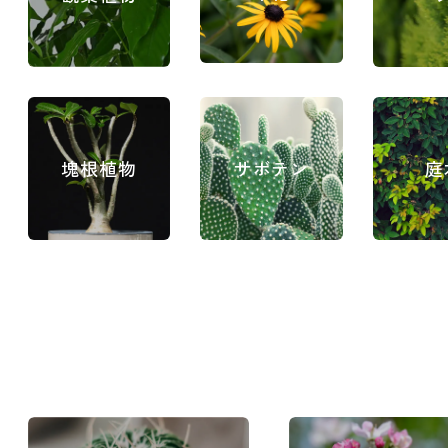
塊根植物
サボテン
庭