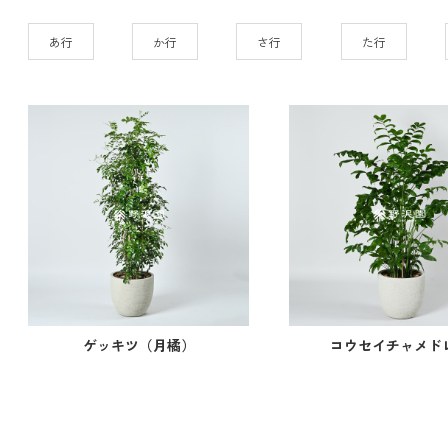
あ行
か行
さ行
た行
ゲッキツ（月橘）
コウセイチャメド