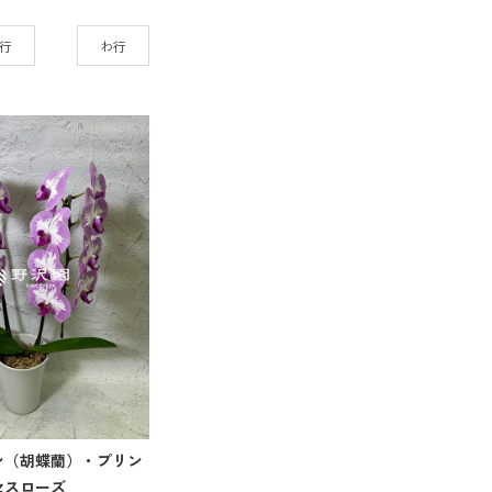
行
わ行
ン（胡蝶蘭）・プリン
セスローズ