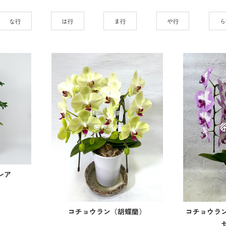
な行
は行
ま行
や行
ら
レア
コチョウラ
コチョウラン（胡蝶蘭）